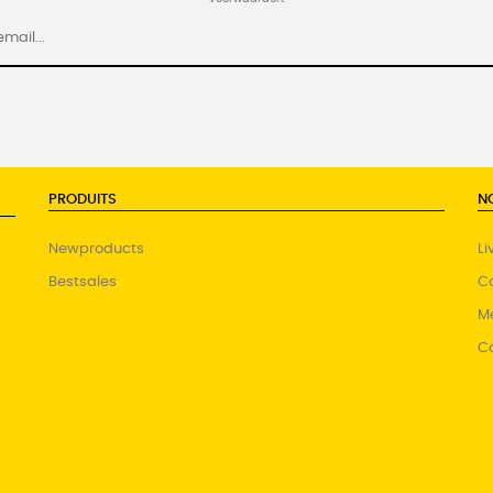
PRODUITS
N
Newproducts
Li
Bestsales
Co
Me
C