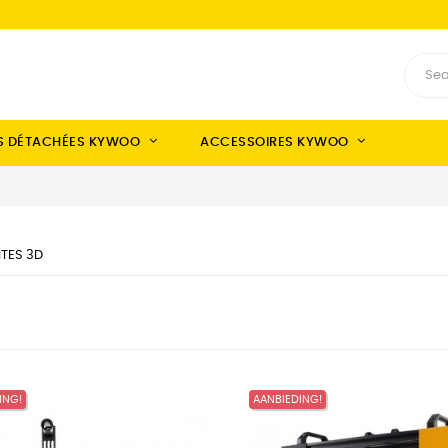
S DÉTACHÉES KYWOO
ACCESSOIRES KYWOO
TES 3D
ING!
AANBIEDING!