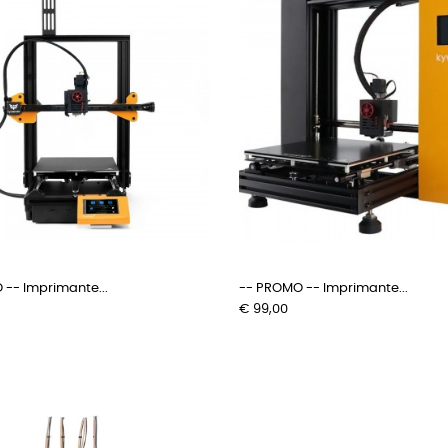
-- Imprimante...
-- PROMO -- Imprimante...
Prijs
€ 99,00