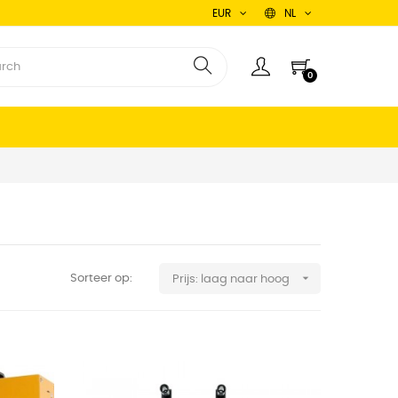
EUR
NL
0

Sorteer op:
Prijs: laag naar hoog