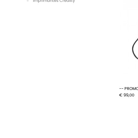
Imprimantes Creality
-- PROMO 
Prijs
€ 99,00