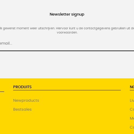
Newsletter signup
elk gewenst moment weer uitschrijven. Hiervoor kunt u de contactgegevens gebruiken uit 
voorwaarden.
PRODUITS
N
Newproducts
Li
Bestsales
Co
Me
C