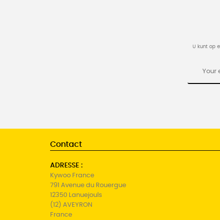
U kunt op 
Contact
ADRESSE :
Kywoo France
791 Avenue du Rouergue
12350 Lanuejouls
(12) AVEYRON
France