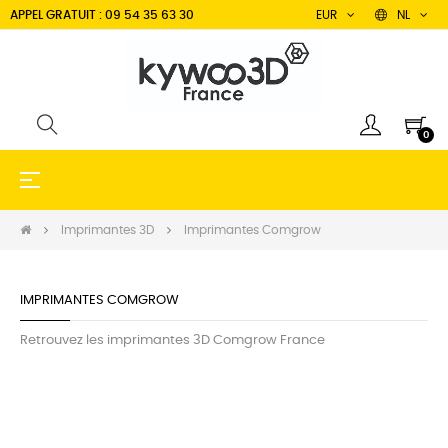
APPEL GRATUIT : 09 54 35 63 30
EUR
NL
0
Toggle
☰
navigation
Imprimantes 3D
Imprimantes Comgrow
IMPRIMANTES COMGROW
Retrouvez les imprimantes 3D Comgrow France