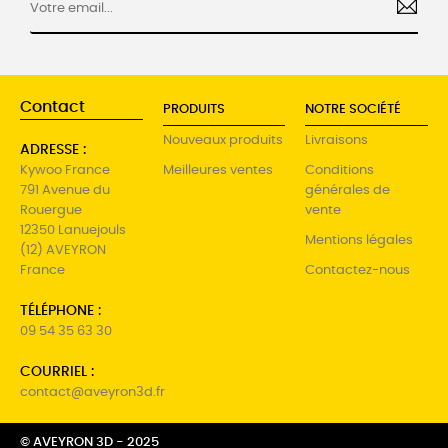
Contact
PRODUITS
NOTRE SOCIÉTÉ
Nouveaux produits
Livraisons
ADRESSE :
Kywoo France
Meilleures ventes
Conditions
791 Avenue du
générales de
Rouergue
vente
12350 Lanuejouls
Mentions légales
(12) AVEYRON
France
Contactez-nous
TÉLÉPHONE :
09 54 35 63 30
COURRIEL :
contact@aveyron3d.fr
© AVEYRON 3D - 2025