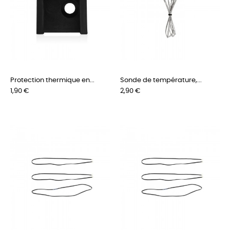
Protection thermique en...
Sonde de température,...
Prix
Prix
1,90 €
2,90 €