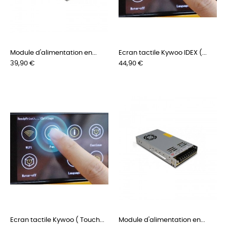
Module d'alimentation en...
Ecran tactile Kywoo IDEX (...
Prix
Prix
39,90 €
44,90 €
Ecran tactile Kywoo ( Touch...
Module d'alimentation en...