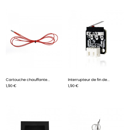
Cartouche chauffante...
Interrupteur de fin de...
Prix
Prix
1,90 €
1,90 €