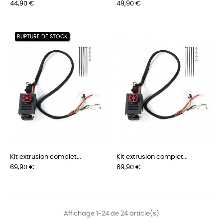
Prix
Prix
44,90 €
49,90 €
RUPTURE DE STOCK
Kit extrusion complet...
Kit extrusion complet...
Prix
Prix
69,90 €
69,90 €
Affichage 1-24 de 24 article(s)