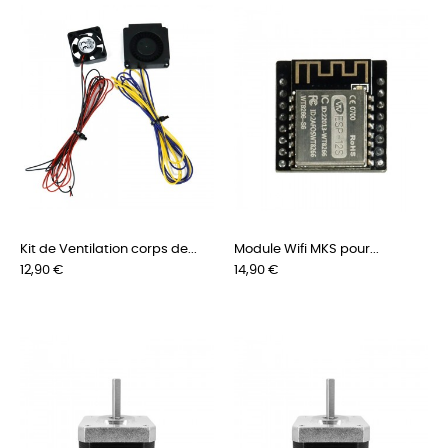
Kit de Ventilation corps de...
Module Wifi MKS pour...
Prix
Prix
12,90 €
14,90 €