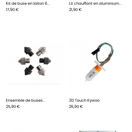
Kit de buse en laiton 6...
Lit chauffant en aluminium...
Prix
Prix
17,90 €
21,90 €
Ensemble de buses...
3D Touch Kywoo
Prix
Prix
25,90 €
26,90 €