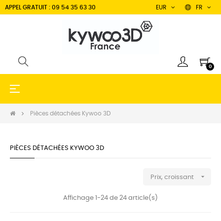
APPEL GRATUIT : 09 54 35 63 30
EUR
FR
0
Basculer
☰
la
navigation
Pièces détachées Kywoo 3D
PIÈCES DÉTACHÉES KYWOO 3D

Prix, croissant
Affichage 1-24 de 24 article(s)